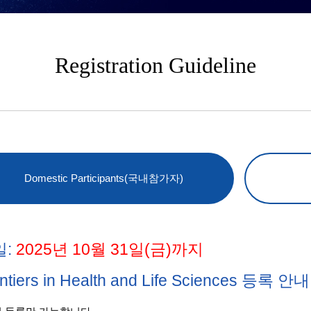
Registration Guideline
Domestic Participants(국내참가자)
일:
2025년 10월 31일(금)까지
ontiers in Health and Life Sciences 등록 안내