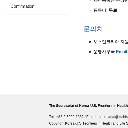
사전등록은 온라인
Confirmation
등록비:
무료
문의처
보스턴코리아 지
운영사무국
Email
The Secretariat of Korea-U.S. Frontiers in Heal
Tel : +82-2-6002-1382 / E-mail :
secretariat@kufhls
Copyright Korea-U.S. Frontiers in Health and Li