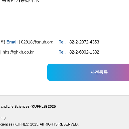
 등록만 가능합니다.
원팀
Email
|
02918@snuh.org
Tel.
+82-2-2072-4353
|
hhs@ghkh.co.kr
Tel.
+82-2-6002-1382
사전등록
th and Life Sciences (KUFHLS) 2025
.org
fe Sciences (KUFHLS) 2025. All RIGHTS RESERVED.